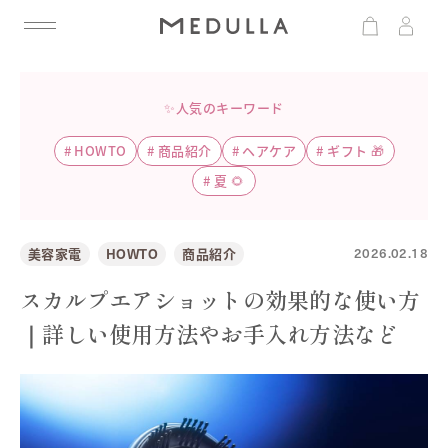
✨人気のキーワード
#
HOWTO
#
商品紹介
#
ヘアケア
#
ギフト 🎁
#
夏 🌻
2026.02.18
美容家電
HOWTO
商品紹介
スカルプエアショットの効果的な使い方
｜詳しい使用方法やお手入れ方法など