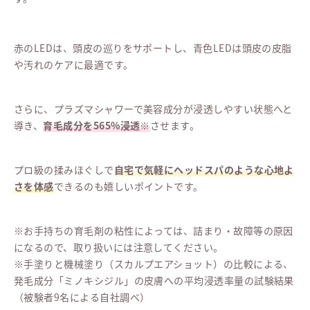
赤のLEDは、頭皮の巡りをサポートし、青色LEDは頭皮の皮脂
や汚れのケアに最適です。
さらに、プラズマシャワーで美容成分が浸透しやすい状態へと
導き、
育毛成分を565%浸透※
させます。
プロ級の揉みほぐしで
自宅で気軽にヘッドスパのような心地よ
さを体感
できるのも嬉しいポイントです。
※お手持ちの育毛剤の粘性によっては、詰まり・故障等の原因
になるので、取り扱いには注意してください。
※手塗りと機械塗り（スカルプエアショット）の比較による、
発毛成分「ミノキシジル」の皮膚への平均浸透率量の試験結果
（被験者9名による自社調べ）