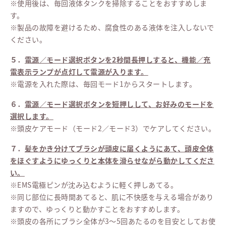
※使用後は、毎回液体タンクを掃除することをおすすめしま
す。
※製品の故障を避けるため、腐食性のある液体を注入しないで
ください。
５．
電源／モード選択ボタンを2秒間長押しすると、機能／充
電表示ランプが点灯して電源が入ります。
※電源を入れた際は、毎回モード1からスタートします。
６．
電源／モード選択ボタンを短押しして、お好みのモードを
選択します。
※頭皮ケアモード（モード2／モード3）でケアしてください。
７．
髪をかき分けてブラシが頭皮に届くようにあて、頭皮全体
をほぐすようにゆっくりと本体を滑らせながら動かしてくださ
い。
※EMS電極ピンが沈み込むように軽く押しあてる。
※同じ部位に長時間あてると、肌に不快感を与える場合があり
ますので、ゆっくりと動かすことをおすすめします。
※頭皮の各所にブラシ全体が3～5回あたるのを目安としてお使