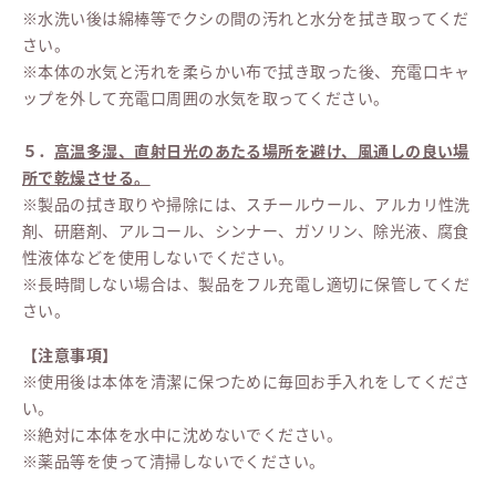
※水洗い後は綿棒等でクシの間の汚れと水分を拭き取ってくだ
さい。
※本体の水気と汚れを柔らかい布で拭き取った後、充電口キャ
ップを外して充電口周囲の水気を取ってください。
５．
高温多湿、直射日光のあたる場所を避け、風通しの良い場
所で乾燥させる。
※製品の拭き取りや掃除には、スチールウール、アルカリ性洗
剤、研磨剤、アルコール、シンナー、ガソリン、除光液、腐食
性液体などを使用しないでください。
※長時間しない場合は、製品をフル充電し適切に保管してくだ
さい。
【注意事項】
※使用後は本体を清潔に保つために毎回お手入れをしてくださ
い。
※絶対に本体を水中に沈めないでください。
※薬品等を使って清掃しないでください。