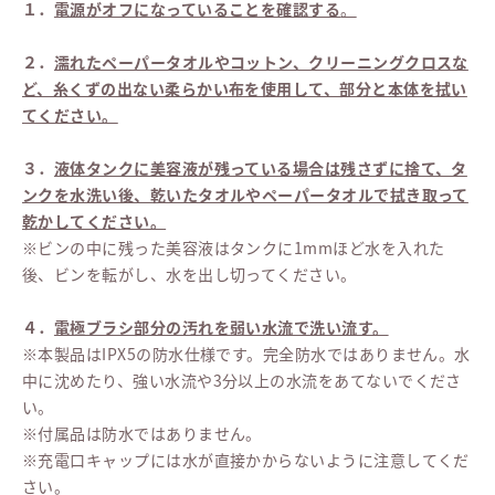
１．
電源がオフになっていることを確認する
。
２．
濡れたペーパータオルやコットン、クリーニングクロスな
ど、糸くずの出ない柔らかい布を使用して、部分と本体を拭い
てください。
３．
液体タンクに美容液が残っている場合は残さずに捨て、タ
ンクを水洗い後、乾いたタオルやペーパータオルで拭き取って
乾かしてください。
※ビンの中に残った美容液はタンクに1mmほど水を入れた
後、ビンを転がし、水を出し切ってください。
４．
電極ブラシ部分の汚れを弱い水流で洗い流す。
※本製品はIPX5の防水仕様です。完全防水ではありません。水
中に沈めたり、強い水流や3分以上の水流をあてないでくださ
い。
※付属品は防水ではありません。
※充電口キャップには水が直接かからないように注意してくだ
さい。