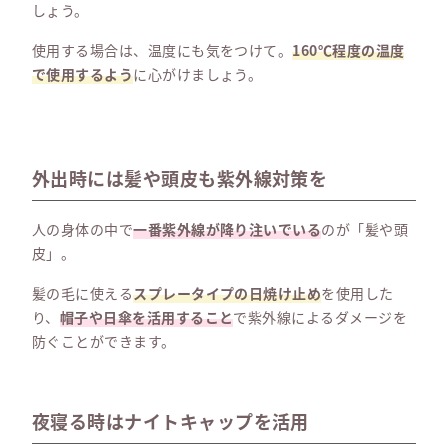
しょう。
使用する場合は、温度にも気をつけて。
160℃程度の温度
で使用するよう
に心がけましょう。
外出時には髪や頭皮も紫外線対策を
人の身体の中で
一番紫外線が降り注いでいる
のが「髪や頭
皮」。
髪の毛に使える
スプレータイプの日焼け止め
を使用した
り、
帽子や日傘を活用すること
で紫外線によるダメージを
防ぐことができます。
夜寝る時はナイトキャップを活用