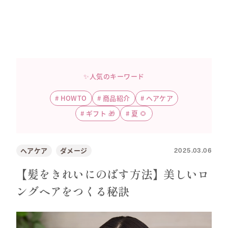
✨人気のキーワード
#
HOWTO
#
商品紹介
#
ヘアケア
#
ギフト 🎁
#
夏 🌻
2025.03.06
ヘアケア
ダメージ
【髪をきれいにのばす方法】美しいロ
ングヘアをつくる秘訣