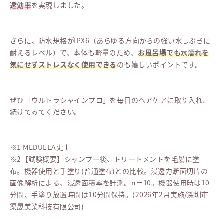
透効率
を実現しました。
さらに、防水規格がIPX6（あらゆる方向からの強い水しぶきに
耐えるレベル）で、本体も軽量のため、
お風呂場でも水濡れを
気にせずストレスなく使用できる
のも嬉しいポイントです。
ぜひ「ウルトラシャインプロ」を毎日のヘアケアに取り入れ、
続けてみてください。
※1 MEDULLA史上
※2【試験概要】シャンプー後、トリートメントを毛髪に塗
布。機器使用と手塗り(普通塗布)との比較。浸透力断面切片の
画像解析による、浸透面積率を計測。n＝10。機器使用時は10
分間、手塗り放置時間は10分間保持。(2026年2月実施/深圳市
渠晟美業科技有限公司)