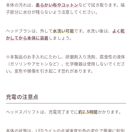
本体の汚れは、
柔らかい布やコットン
などで拭き取ります。端
子部分に水分が残らないよう注意してください。
ヘッドブラシは、外して
水洗い可能
です。水洗い後は、
よく乾
かしてから本体に装着
しましょう。
※本製品のお手入れにたわし、研磨剤入り洗剤、腐食性の液体
（ガソリンやアセトンなど）、化学機器は使用しないでくださ
い。変色や損傷を引き起こす恐れがあります。
充電の注意点
ヘッドスパリフトは、充電完了までに
約2.5時間
かかります。
本体の状態は、LEDライトの点滅速度や色の変化で簡単に判別