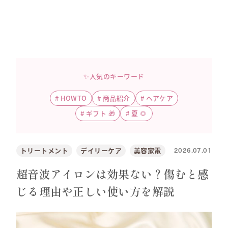
✨人気のキーワード
#
HOWTO
#
商品紹介
#
ヘアケア
#
ギフト 🎁
#
夏 🌻
2026.07.01
トリートメント
デイリーケア
美容家電
超音波アイロンは効果ない？傷むと感
じる理由や正しい使い方を解説