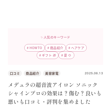
✨人気のキーワード
#
HOWTO
#
商品紹介
#
ヘアケア
#
ギフト 🎁
#
夏 🌻
2025.06.13
口コミ
商品紹介
美容家電
メデュラの超音波アイロン ソニック
シャインプロの効果は？傷む？良いも
悪いも口コミ・評判を集めました