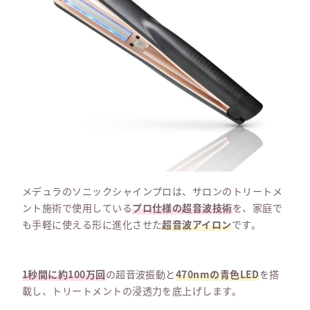
メデュラのソニックシャインプロは、サロンのトリートメ
ント施術で使用している
プロ仕様の超音波技術
を、家庭で
も手軽に使える形に進化させた
超音波アイロン
です。
1秒間に約100万回
の超音波振動と
470nmの青色LED
を搭
載し、トリートメントの浸透力を底上げします。