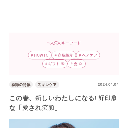
✨人気のキーワード
#
HOWTO
#
商品紹介
#
ヘアケア
#
ギフト 🎁
#
夏 🌻
2024.04.04
季節の特集
スキンケア
この春、新しいわたしになる! 好印象
な「愛され笑顔」