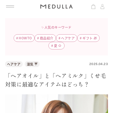
✨人気のキーワード
#
HOWTO
#
商品紹介
#
ヘアケア
#
ギフト 🎁
#
夏 🌻
2025.04.23
ヘアケア
湿気 ☔️
「ヘアオイル」と「ヘアミルク」くせ毛
対策に最適なアイテムはどっち？